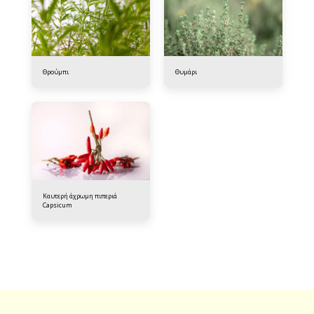
Θρούμπι
Θυμάρι
Καυτερή άχρωμη πιπεριά
Capsicum